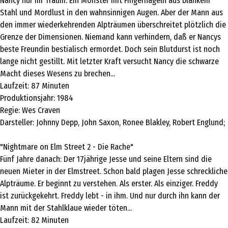
Nancy nur im Traum: Ein Monster mit Fingernägeln aus blankem
Stahl und Mordlust in den wahnsinnigen Augen. Aber der Mann aus
den immer wiederkehrenden Alpträumen überschreitet plötzlich die
Grenze der Dimensionen. Niemand kann verhindern, daß er Nancys
beste Freundin bestialisch ermordet. Doch sein Blutdurst ist noch
lange nicht gestillt. Mit letzter Kraft versucht Nancy die schwarze
Macht dieses Wesens zu brechen...
Laufzeit: 87 Minuten
Produktionsjahr: 1984
Regie: Wes Craven
Darsteller: Johnny Depp, John Saxon, Ronee Blakley, Robert Englund;
"Nightmare on Elm Street 2 - Die Rache"
Fünf Jahre danach: Der 17jährige Jesse und seine Eltern sind die
neuen Mieter in der Elmstreet. Schon bald plagen Jesse schreckliche
Alpträume. Er beginnt zu verstehen. Als erster. Als einziger. Freddy
ist zurückgekehrt. Freddy lebt - in ihm. Und nur durch ihn kann der
Mann mit der Stahlklaue wieder töten...
Laufzeit: 82 Minuten