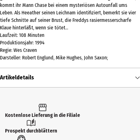
kommt ihr Mann Chase bei einem mysteriösen Autounfall ums
Leben. Als Heeather seinen Leichnam identifiziert, bemerkt sie vier
tiefe Schnitte auf seiner Brust, die Freddys rasiermesserscharfe
Klaue hinterläßt, wenn sie tötet...
Laufzeit: 108 Minuten
Produktionsjahr: 1994
Regie: Wes Craven
Darsteller: Robert Englund, Mike Hughes, John Saxon;
Artikeldetails
Inhalt
1 Stk.
Altersfreigabe
Kostenlose Lieferung in die Filiale
FSK 18
Prospekt durchblättern
Produkttyp