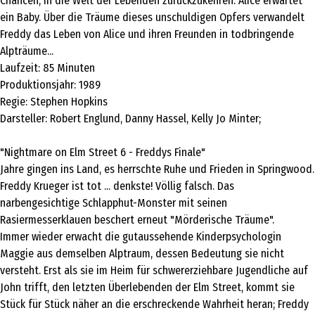
Chancen, in die Welt der Lebenden zurückzukehren: Alice erwartet
ein Baby. Über die Träume dieses unschuldigen Opfers verwandelt
Freddy das Leben von Alice und ihren Freunden in todbringende
Alpträume...
Laufzeit: 85 Minuten
Produktionsjahr: 1989
Regie: Stephen Hopkins
Darsteller: Robert Englund, Danny Hassel, Kelly Jo Minter;
"Nightmare on Elm Street 6 - Freddys Finale"
Jahre gingen ins Land, es herrschte Ruhe und Frieden in Springwood.
Freddy Krueger ist tot ... denkste! Völlig falsch. Das
narbengesichtige Schlapphut-Monster mit seinen
Rasiermesserklauen beschert erneut "Mörderische Träume".
Immer wieder erwacht die gutaussehende Kinderpsychologin
Maggie aus demselben Alptraum, dessen Bedeutung sie nicht
versteht. Erst als sie im Heim für schwererziehbare Jugendliche auf
John trifft, den letzten Überlebenden der Elm Street, kommt sie
Stück für Stück näher an die erschreckende Wahrheit heran; Freddy