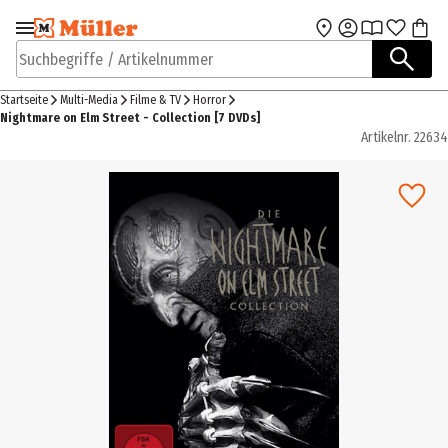
Zur Navigation
Zum Hauptinhalt
springen
springen
Suchbegriffe / Artikelnummer
Startseite
Multi-Media
Filme & TV
Horror
Nightmare on Elm Street - Collection [7 DVDs]
Artikelnr.
22634