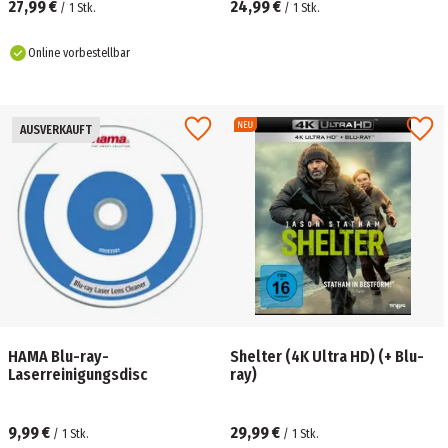
27,99 €
24,99 €
/
1
Stk.
/
1
Stk.
Online vorbestellbar
AUSVERKAUFT
HAMA Blu-ray-
Shelter (4K Ultra HD) (+ Blu-
Laserreinigungsdisc
ray)
9,99 €
29,99 €
/
1
Stk.
/
1
Stk.