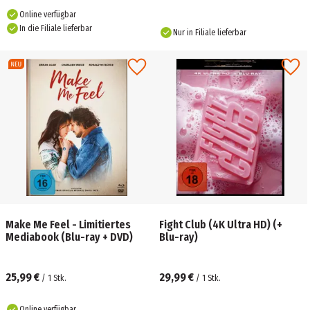
Online verfügbar
In die Filiale lieferbar
Nur in Filiale lieferbar
Make Me Feel - Limitiertes
Fight Club (4K Ultra HD) (+
Mediabook (Blu-ray + DVD)
Blu-ray)
25,99 €
29,99 €
/
1
Stk.
/
1
Stk.
Online verfügbar