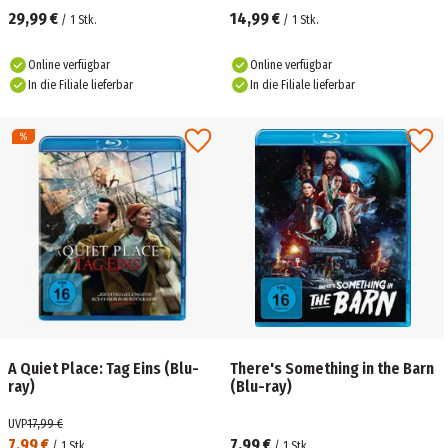
29,99 €
14,99 €
/
1
Stk.
/
1
Stk.
Online verfügbar
Online verfügbar
In die Filiale lieferbar
In die Filiale lieferbar
A Quiet Place: Tag Eins (Blu-
There's Something in the Barn
ray)
(Blu-ray)
UVP
17,99 €
7,99 €
7,99 €
/
1
Stk.
/
1
Stk.