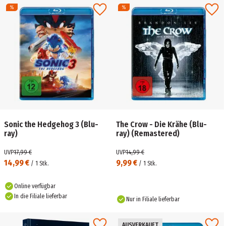
Sonic the Hedgehog 3 (Blu-
The Crow - Die Krähe (Blu-
ray)
ray) (Remastered)
UVP
17,99 €
UVP
14,99 €
14,99 €
9,99 €
/
1
Stk.
/
1
Stk.
Online verfügbar
In die Filiale lieferbar
Nur in Filiale lieferbar
AUSVERKAUFT