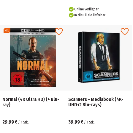
Online verfügbar
In die Filiale lieferbar
Normal (4K Ultra HD) (+ Blu-
Scanners - Mediabook (4K-
ray)
UHD+2 Blu-rays)
29,99 €
39,99 €
/
1
Stk.
/
1
Stk.