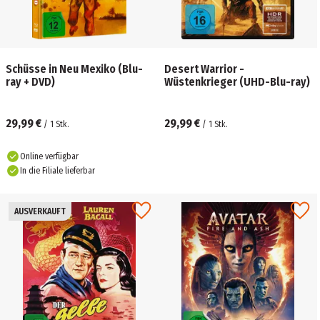
Schüsse in Neu Mexiko (Blu-
Desert Warrior -
ray + DVD)
Wüstenkrieger (UHD-Blu-ray)
29,99 €
29,99 €
/
1
Stk.
/
1
Stk.
Online verfügbar
In die Filiale lieferbar
AUSVERKAUFT