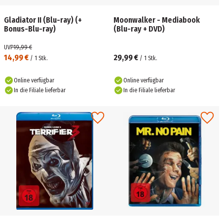
Gladiator II (Blu-ray) (+
Moonwalker - Mediabook
Bonus-Blu-ray)
(Blu-ray + DVD)
UVP
19,99 €
14,99 €
29,99 €
/
1
Stk.
/
1
Stk.
Online verfügbar
Online verfügbar
In die Filiale lieferbar
In die Filiale lieferbar