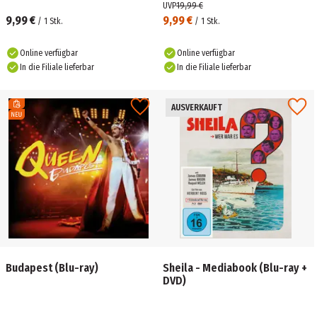
UVP
19,99 €
9,99 €
9,99 €
/
1
Stk.
/
1
Stk.
Online verfügbar
Online verfügbar
In die Filiale lieferbar
In die Filiale lieferbar
AUSVERKAUFT
Budapest (Blu-ray)
Sheila - Mediabook (Blu-ray +
DVD)