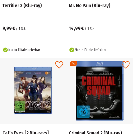
Terrifier 3 (Blu-ray)
Mr. No Pain (Blu-ray)
9,99 €
14,99 €
/
1
Stk.
/
1
Stk.
Nur in Filiale lieferbar
Nur in Filiale lieferbar
Cat's Eyes [2 Blu-rays]
Criminal Squad 2 (Blu-ray)