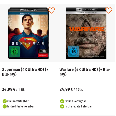
Superman (4K Ultra HD) (+
Warfare (4K Ultra HD) (+ Blu-
Blu-ray)
ray)
24,99 €
24,99 €
/
1
Stk.
/
1
Stk.
Online verfügbar
Online verfügbar
In die Filiale lieferbar
In die Filiale lieferbar