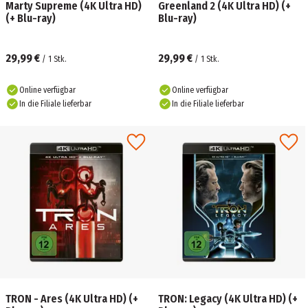
Marty Supreme (4K Ultra HD)
Greenland 2 (4K Ultra HD) (+
(+ Blu-ray)
Blu-ray)
29,99 €
29,99 €
/
1
Stk.
/
1
Stk.
Online verfügbar
Online verfügbar
In die Filiale lieferbar
In die Filiale lieferbar
TRON - Ares (4K Ultra HD) (+
TRON: Legacy (4K Ultra HD) (+