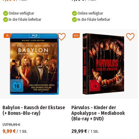
Online verfügbar
Online verfügbar
In die Filiale lieferbar
In die Filiale lieferbar
Babylon - Rausch der Ekstase
Párvulos - Kinder der
(+ Bonus-Blu-ray)
Apokalypse - Mediabook
(Blu-ray + DVD)
UVP
19,99 €
9,99 €
29,99 €
/
1
Stk.
/
1
Stk.