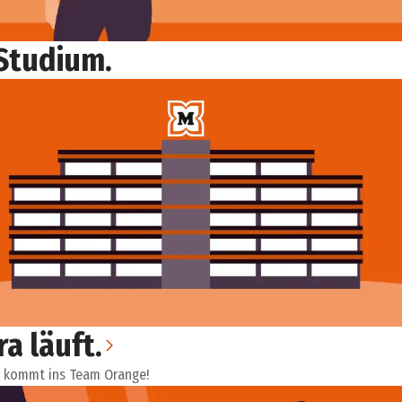
Studium.
a läuft.
d kommt ins Team Orange!