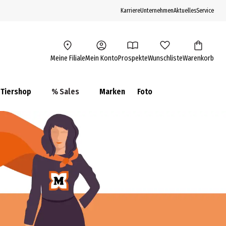
Karriere
Unternehmen
Aktuelles
Service
Meine Filiale
Mein Konto
Prospekte
Wunschliste
Warenkorb
Tiershop
% Sales
Marken
Foto